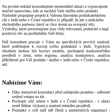
Na prvním setkání konzultujeme momentální situaci a vypracujeme
stručné stanovisko, kde se nachází Vaše služba nebo produkt.
Následně propojíme projekt k Vašemu hlavnímu podnikatelskému
cíli v Indii nebo v České republice (v případě, že jde o indického
obchodního partnera, který se chce dostat na evropský trh).
Výsledky, které prezentujeme jsou vždy relevantní, praktické a mají
pozitivní vliv na profitabilitu Vaší firmy.
Náš konzultant pracuje s Vámi na specifických prvcích znalostí,
které potřebujete k rozvoji svého podnikání v Indii. Typickým
obsahem mohou být byznys modely, pochopení konkurenčního
prostředí v zemi, nebo regionu, analýzu konkurence, analýzu
příležitostí pro Váš produkt / službu v Indii nebo v České republice,
atd.
Nabízíme Vám:
Díky intenzivní konzultaci před zahájením projektu - odborné
vedení vstupu na trh.
Pochopit celý sektor v Indii a v České republice - v rámci
země řídíme výzkum a znalosti místního prostředí.
Poznatky z celé naší sítě členů a partnerských organizací -