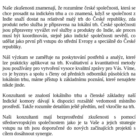
Naše zkušenosti znamenají, že rozumíme české společnosti, která se
chce prosadit na indickém trhu a co znamená, když se společnost z
Indie snaží dostat na relativně malý trh do České republiky, zda
produkt nebo služba je připravena na lokální trh. České společnosti
jsou připraveny vyvážet své služby a produkty do Indie, ale proces
musí být koordinován, stejně jako indické společnosti nevědí, co
udělat jako první při vstupu do střední Evropy a speciálně do České
republiky.
Náš výzkum se zaměřuje na poskytování postřehů a analýz, které
lze prakticky aplikovat na trh. Kvalitativní a kvantitativní metody
jsou používány pro vytvoření vysoce kvalitní zprávy pro Vás. Víme,
co je byznys a spolu s členy od předních odborníků působících na
lokálním trhu, máme přístup k základnímu poznání, které nenajdete
nikde jinde.
Konzultanti se znalostí lokálního trhu a členské základny naší
Indické komory dávají k dispozici rozsáhlé vedomosti místního
prostředí. Takže rozumíte detailům ještě předtím, než vkročíte na trh.
Naši konzultanti mají bezprostřední zkušenosti s pomocí
středoevropským společnostem jako je ta Vaše a jejich strategie
vstupu na trh jsou doporučené do nových začínajících projektů s
cílem dosáhnout synergie.