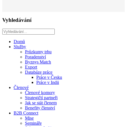
Vyhledávání
Domů
Služby
Průzkumy trhu
Poradenství
Byznys Match
Export
Databáze práce
Práce v Česku
Práce v Indii
Členové
Členové komory
Strategičtí partneři
Jak se stát členem
Benefity členství
B2B Connect
Mise
Semináře