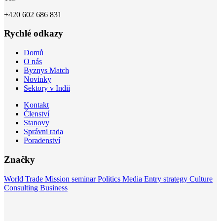
+420 602 686 831
Rychlé odkazy
Domů
O nás
Byznys Match
Novinky
Sektory v Indii
Kontakt
Členství
Stanovy
Správni rada
Poradenství
Značky
World
Trade Mission
seminar
Politics
Media
Entry strategy
Culture
Consulting
Business