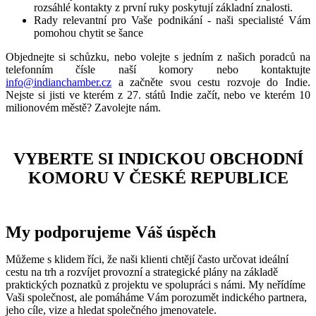
rozsáhlé kontakty z první ruky poskytují základní znalosti.
Rady relevantní pro Vaše podnikání - naši specialisté Vám
pomohou chytit se šance
Objednejte si schůzku, nebo volejte s jedním z našich poradců na
telefonním čísle naší komory nebo kontaktujte
info@indianchamber.cz
a začněte svou cestu rozvoje do Indie.
Nejste si jisti ve kterém z 27. států Indie začít, nebo ve kterém 10
milionovém městě? Zavolejte nám.
VYBERTE SI INDICKOU OBCHODNÍ
KOMORU V ČESKÉ REPUBLICE
My podporujeme Váš úspěch
Můžeme s klidem říci, že naši klienti chtějí často určovat ideální
cestu na trh a rozvíjet provozní a strategické plány na základě
praktických poznatků z projektu ve spolupráci s námi. My neřídíme
Vaši společnost, ale pomáháme Vám porozumět indického partnera,
jeho cíle, vize a hledat společného jmenovatele.