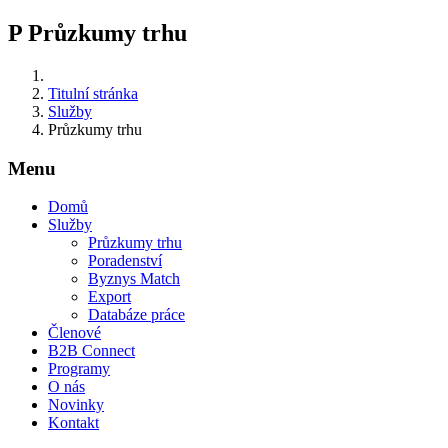
P
Průzkumy trhu
Titulní stránka
Služby
Průzkumy trhu
Menu
Domů
Služby
Průzkumy trhu
Poradenství
Byznys Match
Export
Databáze práce
Členové
B2B Connect
Programy
O nás
Novinky
Kontakt