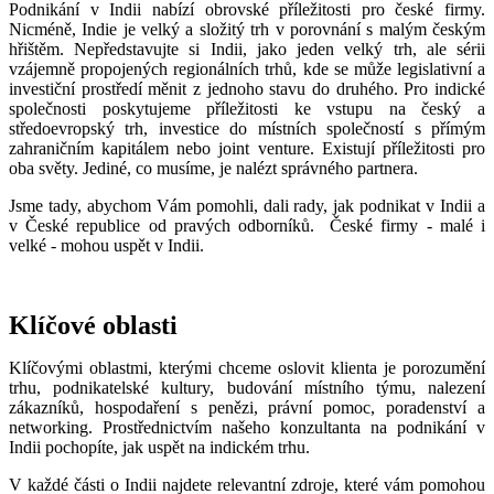
Podnikání v Indii nabízí obrovské příležitosti pro české firmy.
Nicméně, Indie je velký a složitý trh v porovnání s malým českým
hřištěm. Nepředstavujte si Indii, jako jeden velký trh, ale sérii
vzájemně propojených regionálních trhů, kde se může legislativní a
investiční prostředí měnit z jednoho stavu do druhého. Pro indické
společnosti poskytujeme příležitosti ke vstupu na český a
středoevropský trh, investice do místních společností s přímým
zahraničním kapitálem nebo joint venture. Existují příležitosti pro
oba světy. Jediné, co musíme, je nalézt správného partnera.
Jsme tady, abychom Vám pomohli, dali rady, jak podnikat v Indii a
v České republice od pravých odborníků. České firmy - malé i
velké - mohou uspět v Indii.
Klíčové oblasti
Klíčovými oblastmi, kterými chceme oslovit klienta je porozumění
trhu, podnikatelské kultury, budování místního týmu, nalezení
zákazníků, hospodaření s penězi, právní pomoc, poradenství a
networking. Prostřednictvím našeho konzultanta na podnikání v
Indii pochopíte, jak uspět na indickém trhu.
V každé části o Indii najdete relevantní zdroje, které vám pomohou