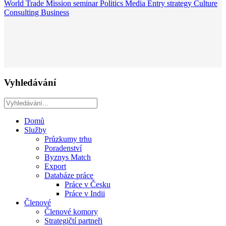
World
Trade Mission
seminar
Politics
Media
Entry strategy
Culture
Consulting
Business
Vyhledávání
Domů
Služby
Průzkumy trhu
Poradenství
Byznys Match
Export
Databáze práce
Práce v Česku
Práce v Indii
Členové
Členové komory
Strategičtí partneři