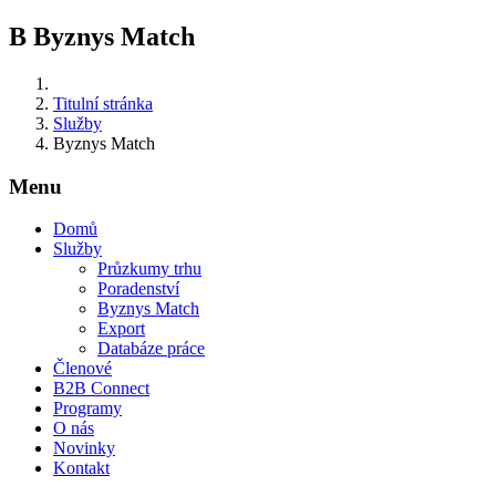
B
Byznys Match
Titulní stránka
Služby
Byznys Match
Menu
Domů
Služby
Průzkumy trhu
Poradenství
Byznys Match
Export
Databáze práce
Členové
B2B Connect
Programy
O nás
Novinky
Kontakt