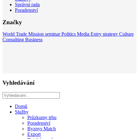
Správni rada
Poradenství
Značky
World
Trade Mission
seminar
Politics
Media
Entry strategy
Culture
Consulting
Business
Vyhledávání
Domů
Služby
Průzkumy trhu
Poradenství
Byznys Match
Export