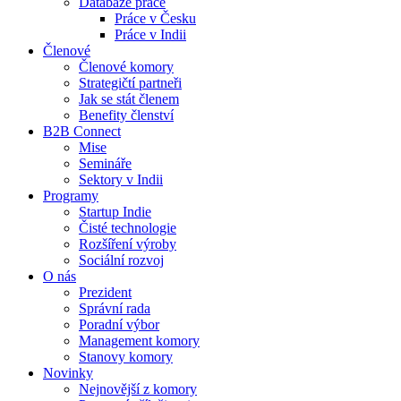
Databáze práce
Práce v Česku
Práce v Indii
Členové
Členové komory
Strategičtí partneři
Jak se stát členem
Benefity členství
B2B Connect
Mise
Semináře
Sektory v Indii
Programy
Startup Indie
Čisté technologie
Rozšíření výroby
Sociální rozvoj
O nás
Prezident
Správní rada
Poradní výbor
Management komory
Stanovy komory
Novinky
Nejnovější z komory