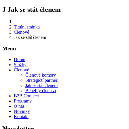
J
Jak se stát členem
Titulní stránka
Členové
Jak se stát členem
Menu
Domů
Služby
Členové
Členové komory
Strategičtí partneři
Jak se stát členem
Benefity členství
B2B Connect
Programy
O nás
Novinky
Kontakt
Newsletter