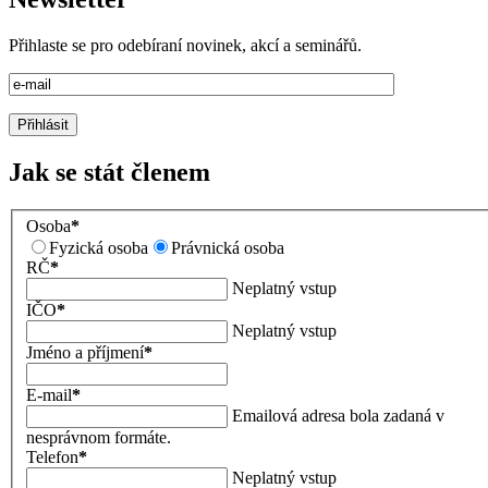
Přihlaste se pro odebíraní novinek, akcí a seminářů.
Jak se stát členem
Osoba
*
Fyzická osoba
Právnická osoba
RČ
*
Neplatný vstup
IČO
*
Neplatný vstup
Jméno a příjmení
*
E-mail
*
Emailová adresa bola zadaná v
nesprávnom formáte.
Telefon
*
Neplatný vstup