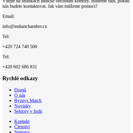
Vítejte na stránkách Indické obchodní komory. Budeme rádi, pokud
nás budete kontaktovat. Jak vám můžeme pomoci?
Email:
info@indianchamber.cz
Tel:
+420 724 740 500
Tel:
+420 602 686 831
Rychlé odkazy
Domů
O nás
Byznys Match
Novinky
Sektory v Indii
Kontakt
Členství
Stanovy