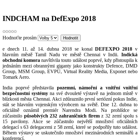
INDCHAM na DefExpo 2018
Hodnoťte prosím
e dnech 11. až 14. dubna 2018 se konal
DEFEXPO 2018
v
hlavním městě Tamil Nadu ve městě Chennai v Indii.
Indická
obchodní komora
navštívila touto událost poprvé, kdy přistoupila k
jednáním mezi obrannými giganty jako konstrukty Defence, DMD
Group, MSM Group, EVPÚ, Virtual Reality Media, Exponet nebo
Tomark Aero.
India poprvé představila
pozemní, námořní a vnitřní vnitřní
bezpečnostní systémy
na své dvouleté výstavě na jednom místě v
blízkosti města Chennai. Akci zdůraznilo první seriózní pokus Indie,
stát se hlavním vojenským výrobcem na světě. Dne 12. dubna to
oficiálně oznámil premiér Narendra Modi. Na prohlídce se
zúčastnilo
působivých 232 zahraničních firem
z 32 zemí spolu s
15 pavilony. Akce se zúčastnilo největší množství oficiálních
delegací s 63 delegacemi z 58 zemí, které se podpořily tuto událost.
Během výstavy se uskutečnilo množství mezinárodních seminářů a
konferencí.