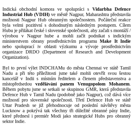
Indická obchodní komora ve spolupráci s
Vidarbha Defence
Industrial Hub (VDIH)
ve městě Nagpur, Maharashtra představila
možnosti Nagpur Hub obranným společnostem. Počáteční reakce
byla velmi pozitivní s dohodnutým následným postupem. Cílem
Hubu je přilákat české i slovenské společnosti, aby začali s montáží /
výrobou v Nagpur hube a mohli začít podnikat s indickým
ministerstvem obrany prostřednictvím programu
Make It Indie
nebo spoluprací iv oblasti výzkumu a vývoje prostřednictvím
organizace DRDO (Department of Research and Development
Organization).
Byl to první výlet INDCHAMu do města Chennai ve státě Tamil
Nadu a při této příležitosti jsme také mohli otevřít svou šestou
kancelář v Indii s místním ředitelem a členem představenstva a
místopředsedou
vzdělávání panem Venugopolom Mohanem
.
Během pobytu jsme se setkali se skupinou GMR, která představila
Defence Hub v Tamil Nadu (podobně jako Nagpur), což dává více
možností pro slovenské společnosti. Třetí Defence Hub ve státě
Uttar Pradesh se již přehodnocuje od poslední návštěvy města
Lucknow a pokrývá tak všechny tři důležité obranné pásy Indie,
které přednesl i premiér Modi jako strategické Hubs pro obranný
sektor Indie.