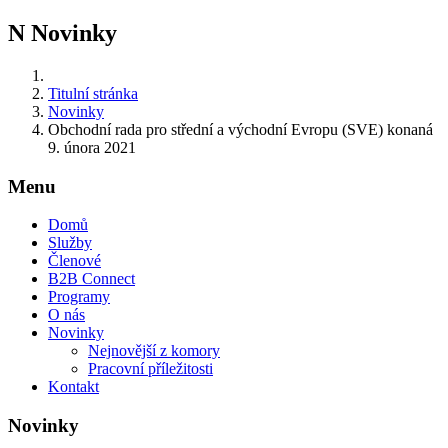
N
Novinky
Titulní stránka
Novinky
Obchodní rada pro střední a východní Evropu (SVE) konaná
9. února 2021
Menu
Domů
Služby
Členové
B2B Connect
Programy
O nás
Novinky
Nejnovější z komory
Pracovní příležitosti
Kontakt
Novinky