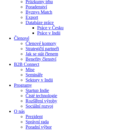
Průzkumy trhu
Poradenství
Byznys Match
Export
Databáze práce
Práce v Česku
Práce v Indii
Členové
Členové komory
Strategičtí partneři
Jak se stát členem
Benefity členství
B2B Connect
Mise
Semináře
Sektory v Indii
Programy
Startup Indie
Čisté technologie
Rozšíření výroby
Sociální rozvoj
O nás
Prezident
Správní rada
Poradní výbor