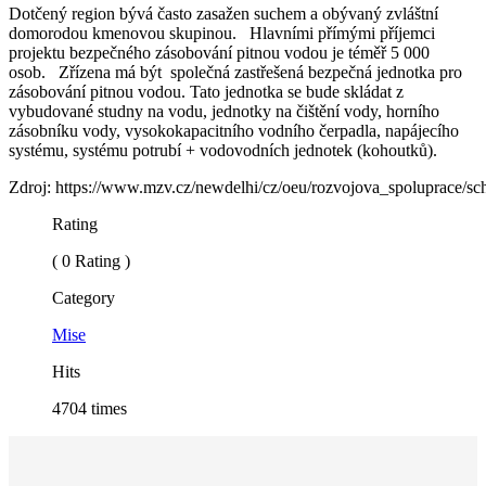
Dotčený region bývá často zasažen suchem a obývaný zvláštní
domorodou kmenovou skupinou. Hlavními přímými příjemci
projektu bezpečného zásobování pitnou vodou je téměř 5 000
osob. Zřízena má být společná zastřešená bezpečná jednotka pro
zásobování pitnou vodou. Tato jednotka se bude skládat z
vybudované studny na vodu, jednotky na čištění vody, horního
zásobníku vody, vysokokapacitního vodního čerpadla, napájecího
systému, systému potrubí + vodovodních jednotek (kohoutků).
Zdroj: https://www.mzv.cz/newdelhi/cz/oeu/rozvojova_spoluprace/s
Rating
( 0 Rating )
Category
Mise
Hits
4704 times