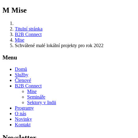
M
Mise
Titulní stránka
B2B Connect
Mise
Schválené malé lokální projekty pro rok 2022
Menu
Domů
Služby
Členové
B2B Connect
Mise
Semináře
Sektory v Indii
Programy
O nás
Novinky
Kontakt
Newsletter