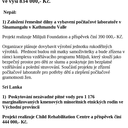
ve výši 834 000,- Kč.
Nepál:
1) Založení řemeslné dílny a vybavení počítačové laboratoře v
Sinamangalu v Kathmandu Valle
Projekt realizuje Milijuli Foundation a příspěvek činí 390 000,- Kč.
Organizace plánuje dovybavit výrobní jednotku rukodělných
výrobků. Přednost budou mít matky samoživitelky a bude zřízena v
rámci komplexu vzdělávacího programu Milijuli, který slouží jako
bezpečný prostor pro děti ze slumu a poskytuje jim bezplatné
vzdělávání a polední stravování. Součástí projektu je zřízení
počítačové laboratoře pro potřeby dětí a zlepšení počítačové
gramotnosti žen.
Srí Lanka
1) Poskytování nezávadné pitné vody pro 1 176
marginalizovaných kmenových minoritních etnických rodin ve
Východní provincii
Projekt realizuje Child Rehabilitation Centre a příspěvek činí
444 000,- Kč.